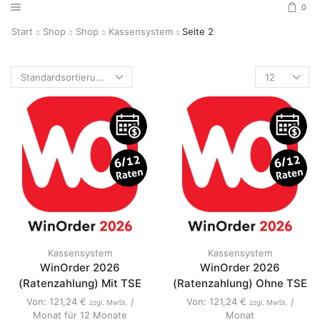
0
Start
Shop
Shop
Kassensystem
Seite 2
Kassensystem
Kassensystem
WinOrder 2026
WinOrder 2026
(Ratenzahlung) Mit TSE
(Ratenzahlung) Ohne TSE
Von:
121,24
€
/
Von:
121,24
€
/
zzgl. MwSt.
zzgl. MwSt.
Monat für 12 Monate
Monat