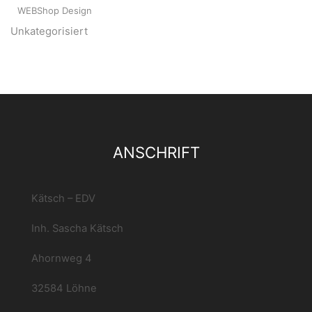
WEBShop Design
Unkategorisiert
ANSCHRIFT
Kätsch – EDV
Inh. Sascha Kätsch
Ahornweg 4
32584 Löhne