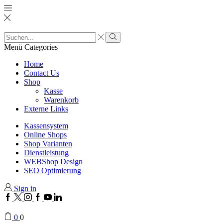
Menü
Categories
Home
Contact Us
Shop
Kasse
Warenkorb
Externe Links
Kassensystem
Online Shops
Shop Varianten
Dienstleistung
WEBShop Design
SEO Optimierung
Sign in
0
0