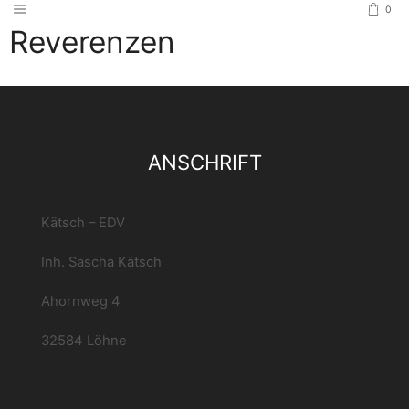
0
Reverenzen
ANSCHRIFT
Kätsch – EDV
Inh. Sascha Kätsch
Ahornweg 4
32584 Löhne