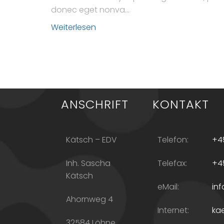
donec eget nonva...
Weiterlesen
ANSCHRIFT
KONTAKT
Kätsch – EDV
Telefon:
+49
Inh. Sascha
Telefax:
+49
Kätsch
eMail:
in
Ahornweg 4
Internet:
ka
32584 Löhne