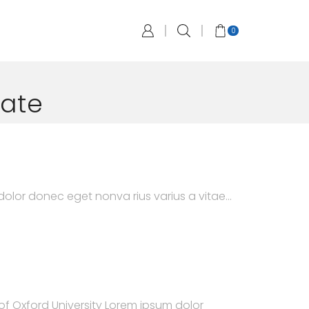
0
rate
lor donec eget nonva rius varius a vitae...
r of Oxford University Lorem ipsum dolor