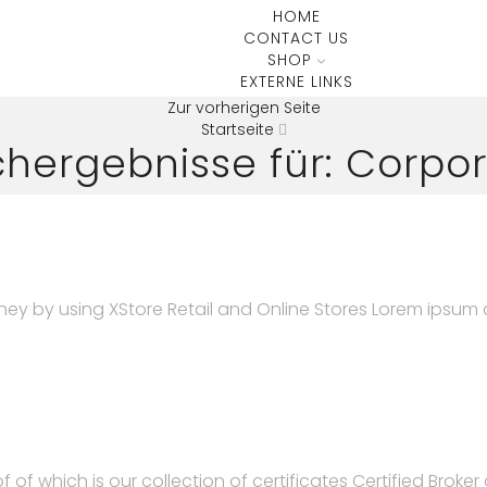
HOME
CONTACT US
SHOP
EXTERNE LINKS
Zur vorherigen Seite
Startseite
hergebnisse für: Corpo
y by using XStore Retail and Online Stores Lorem ipsum do
f of which is our collection of certificates Certified Broke