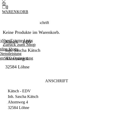
0
WARENKORB
0
0
Startseite
Block
Anschrift
Keine Produkte im Warenkorb.
Us
Shop
Externe Links
Kätsch – EDV
Zurück zum Shop
nline Shops
Inh. Sascha Kätsch
Dienstleistung
gn
SEO Optimierung
Ahornweg 4
32584 Löhne
ANSCHRIFT
Kätsch - EDV
Inh. Sascha Kätsch
Ahornweg 4
32584 Löhne