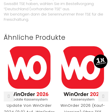
SwissBit TSE haben, wählen Sie im Bestellvorgang
“Deutschland (vorhandene TSE” aus.
Wir benötigen dann die Seriennummer Ihrer TSE für die
Freischaltung.
Ähnliche Produkte
Update Kassensystem
Kassensystem
Update Von WinOrder
WinOrder 2026 (Kauf-
2024 (9.0) Auf „WinOrder
Version) Ohne TSE