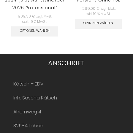
2026 Professional“
1.299,00
€
zzgl. MwSt.
exkl. 19 % MwSt.
909,30
€
zzgl. MwSt.
exkl. 19 % MwSt.
OPTIONEN WÄHLEN
OPTIONEN WÄHLEN
ANSCHRIFT
Kätsch – EDV
Inh. Sascha Kätsch
Ahornweg 4
32584 Löhne