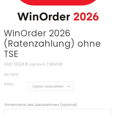
WinOrder 2026
(Ratenzahlung) ohne
TSE
Von:
121,24
€
/ Monat
zzgl. MwSt.
exkl. MwSt.
Raten
Firmenname des Lizenznehmers (optional)