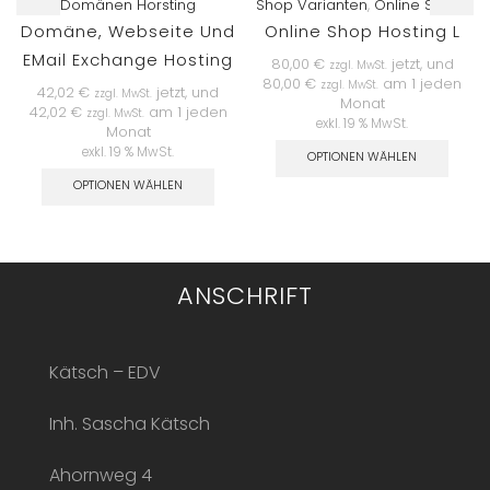
Domänen Horsting
Shop Varianten
,
Online Shops
Domäne, Webseite Und
Online Shop Hosting L
EMail Exchange Hosting
80,00
€
jetzt, und
zzgl. MwSt.
80,00
€
am 1 jeden
zzgl. MwSt.
42,02
€
jetzt, und
zzgl. MwSt.
Monat
42,02
€
am 1 jeden
zzgl. MwSt.
exkl. 19 % MwSt.
Monat
exkl. 19 % MwSt.
OPTIONEN WÄHLEN
OPTIONEN WÄHLEN
ANSCHRIFT
Kätsch – EDV
Inh. Sascha Kätsch
Ahornweg 4